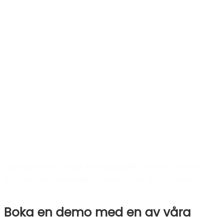
Copyright 2026 Cosafe Technology AB – Alerter, gérer et
p
0
révenir les événements critiques. Tous droits réservés.
Politique de confidentialité
/
Cookiepolicy
Boka en demo med en av våra