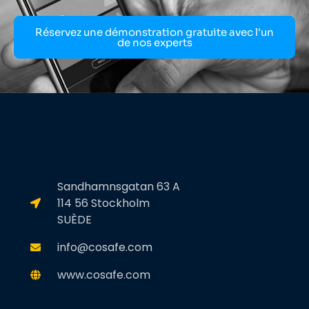
Réservez une démonstration gratuite avec l'un
de nos experts
Sandhamnsgatan 63 A
114 56 Stockholm
SUÈDE
info@cosafe.com
www.cosafe.com
L