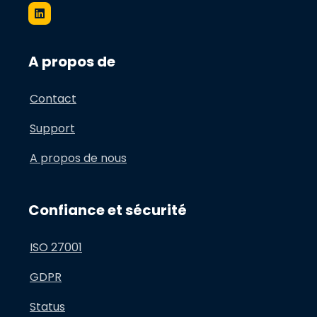
i
n
k
e
d
A propos de
i
n
Contact
Support
A propos de nous
Confiance et sécurité
ISO 27001
GDPR
Status