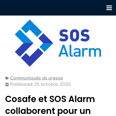
Aller
au
contenu
Communiqués de presse
Publicerad:
25 octobre, 2022
Cosafe et SOS Alarm
collaborent pour un