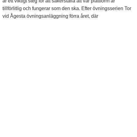
är ett viktigt steg för att säkerställa att vår plattform är
tillförlitlig och fungerar som den ska. Efter övningsserien Tor
vid Ågesta övningsanläggning förra året, där