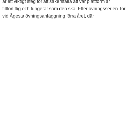
är ett viktigt steg för att säkerställa att vår plattform är
tillförlitlig och fungerar som den ska. Efter övningsserien Tor
vid Ågesta övningsanläggning förra året, där