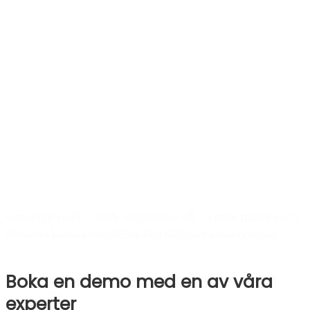
Copyright 2026 Cosafe Technology AB – varna, hantera och
förhindra kritiska händelser. Alla rättigheter reserverade.
Integritetspolicy
/
Cookiepolicy
Boka en demo med en av våra
experter